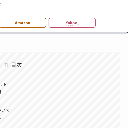
べ
Amazon
Yahoo!
ショッピング
目次
リット
ト
ついて
て