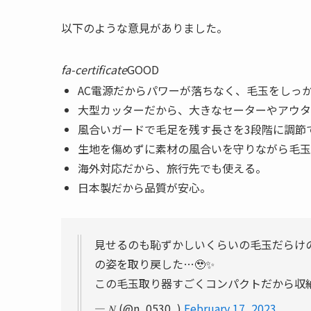
以下のような意見がありました。
fa-certificate
GOOD
AC電源だからパワーが落ちなく、毛玉をしっ
大型カッターだから、大きなセーターやアウタ
風合いガードで毛足を残す長さを3段階に調節
生地を傷めずに素材の風合いを守りながら毛玉
海外対応だから、旅行先でも使える。
日本製だから品質が安心。
見せるのも恥ずかしいくらいの毛玉だらけの
の姿を取り戻した…🥹✨
この毛玉取り器すごくコンパクトだから収納
— 𝑁 (@n_0530_)
February 17, 2023