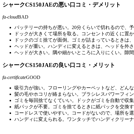
シャークCS150JAEの悪い口コミ・デメリット
fa-cloud
BAD
バッテリーの持ちが悪い。20分くらいで切れるので、
ドックが大きくて場所を取る。コンセントの近くに置か
ドックのゴミ捨てが面倒。ゴミが詰まっているときは、
ヘッドが重い。ハンディに変えるときは、ヘッドを外さ
ヘッドが大きい。隅や細かいところに入りにくい。隙間
シャークCS150JAEの良い口コミ・メリット
fa-certificate
GOOD
吸引力が強い。フローリングやカーペットなど、どんな
髪の毛やホコリが絡まらない。ブラシレスパワーフィン
ゴミを毎回捨てなくていい。ドックがゴミを自動で収集
紙パックが不要。ゴミを捨てるときに紙パックを交換す
コードレスで使いやすい。コードがないので、場所を選
ハンディに変えられる。ワンタッチでハンディクリーナ