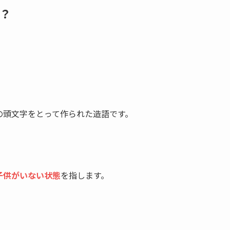
て？
er]の頭文字をとって作られた造語です。
子供がいない状態
を指します。