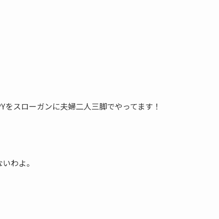
PPYをスローガンに夫婦二人三脚でやってます！
ないわよ。