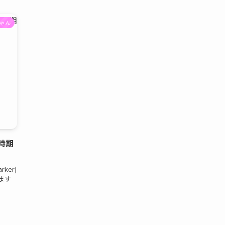
ゃん
時期
ker]
ます